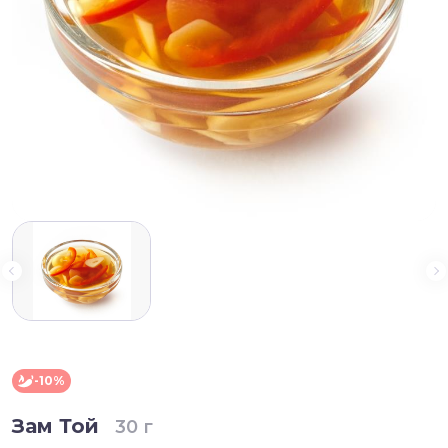
-10%
Зам Той
30 г