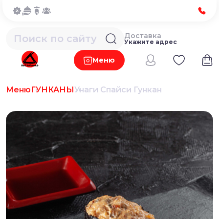
Доставка
Укажите адрес
Меню
Меню
ГУНКАНЫ
Унаги Спайси Гункан