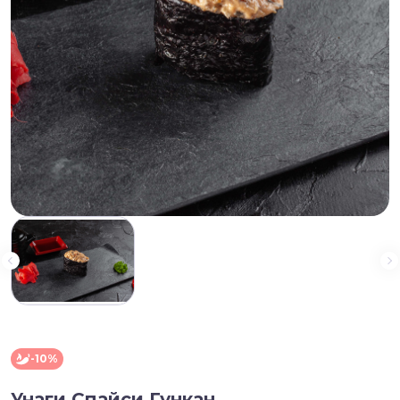
-10%
Унаги Спайси Гункан