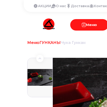
АКЦИИ
О нас
Доставка
Конта
Меню
Меню
ГУНКАНЫ
Чука Гункан