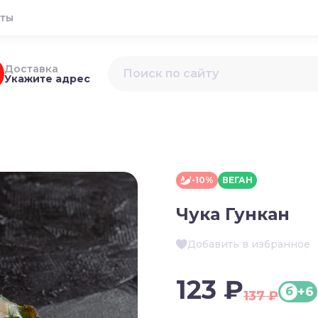
кты
Доставка
Укажите адрес
-10%
ВЕГАН
Чука Гункан
Добавить в избранное
123 ₽
+6
б
137 ₽