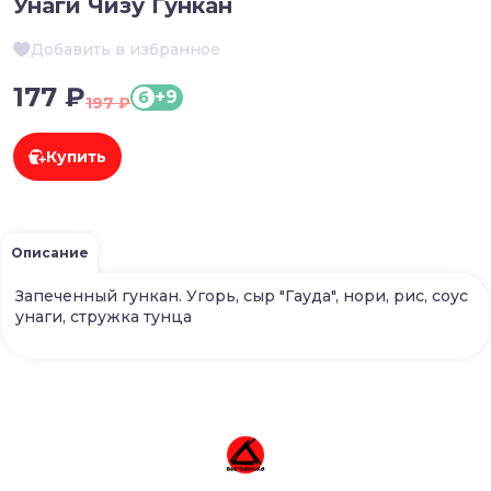
Унаги Чизу Гункан
Добавить в избранное
177 ₽
+9
б
197 ₽
Купить
Описание
Запеченный гункан. Угорь, сыр "Гауда", нори, рис, соус
унаги, стружка тунца