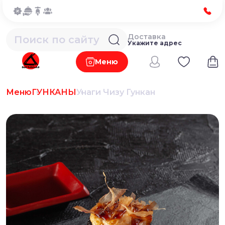
Доставка
Укажите адрес
Меню
Меню
ГУНКАНЫ
Унаги Чизу Гункан