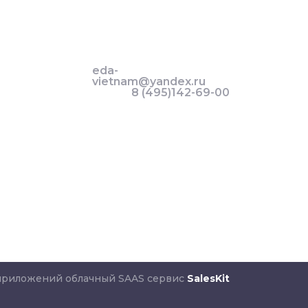
eda-
vietnam@yandex.ru
8 (495)142-69-00
 приложений облачный SAAS сервис
SalesKit