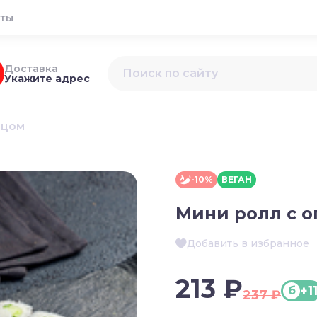
кты
Доставка
Укажите адрес
рцом
-10%
ВЕГАН
Мини ролл с о
Добавить в избранное
213 ₽
+1
б
237 ₽