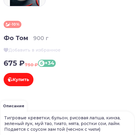
-10%
Фо Том
900 г
Добавить в избранное
675 ₽
+34
б
750 ₽
Купить
Описание
Тигровые креветки, бульон, рисовая лапша, кинза,
зеленый лук, муй тао, тиато, мята, ростки сои, лайм.
Подается с соусом зам той (чеснок с чили)