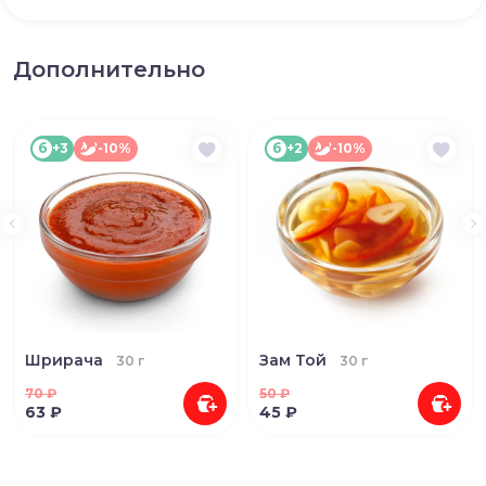
Дополнительно
б
+3
-10%
б
+2
-10%
Шрирача
Зам Той
30 г
30 г
70
₽
50
₽
63 ₽
45 ₽